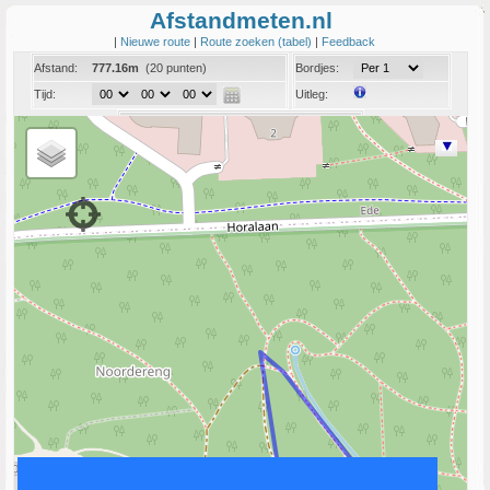
Afstandmeten.nl
|
Nieuwe route
|
Route zoeken (tabel)
|
Feedback
Afstand:
777.16m
(20 punten)
Bordjes:
Tijd:
Uitleg:
Coord:
Info:
Link naar deze route