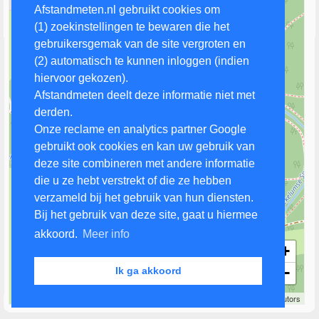
Afstandmeten.nl gebruikt cookies om
(1) zoekinstellingen te bewaren die het
gebruikersgemak van de site vergroten en
(2) automatisch te kunnen inloggen (indien
hiervoor gekozen).
Afstandmeten deelt deze informatie niet met
derden.
Onze reclame en analytics partner Google
gebruikt ook cookies en kan uw gebruik van
deze site combineren met andere informatie
die u ze hebt verstrekt of die ze hebben
verzameld bij het gebruik van hun diensten.
Bij het gebruik van deze site, gaat u hiermee
akkoord.
Meer info
+
−
Ik ga akkoord
50 m
Leaflet
| Map data ©
OpenStreetMap
contributors