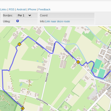
|
Links
|
RSS
|
Android
|
iPhone
|
Feedback
Bordjes:
Coord:
Uitleg:
Info:
Link naar deze route