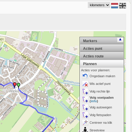
Markers
Acties punt
Acties route
Plannen
Acties voor plannen:
Ongedaan maken
Wis actief punt
Volg rechte lijn
Volg voetpaden
(
info
)
Volg autowegen
Volg fietspaden
Centreer na klik
Streetview