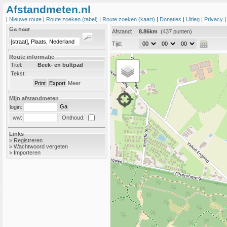
Afstandmeten.nl
|
Nieuwe route
|
Route zoeken (tabel)
|
Route zoeken (kaart)
|
Donaties
|
Uitleg
|
Privacy
Ga naar
Afstand:
8.86km
(437 punten)
Tijd:
Route informatie
Titel:
Beek- en bultpad
Tekst:
Meer
Mijn afstandmeten
login:
Onthoud:
ww:
Links
>
Registreren
>
Wachtwoord vergeten
>
Importeren