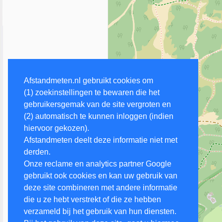
Afstandmeten.nl gebruikt cookies om
(1) zoekinstellingen te bewaren die het
gebruikersgemak van de site vergroten en
(2) automatisch te kunnen inloggen (indien
hiervoor gekozen).
Afstandmeten deelt deze informatie niet met
derden.
Onze reclame en analytics partner Google
gebruikt ook cookies en kan uw gebruik van
deze site combineren met andere informatie
die u ze hebt verstrekt of die ze hebben
verzameld bij het gebruik van hun diensten.