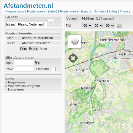
Afstandmeten.nl
|
Nieuwe route
|
Route zoeken (tabel)
|
Route zoeken (kaart)
|
Donaties
|
Uitleg
|
Privacy
Ga naar
Afstand:
44.56km
(175 punten)
Tijd:
Route informatie
Titel:
Atomium-Merchtem
Tekst:
Atomium-Merchtem
Meer
Mijn afstandmeten
login:
Onthoud:
ww:
Links
>
Registreren
>
Wachtwoord vergeten
>
Importeren