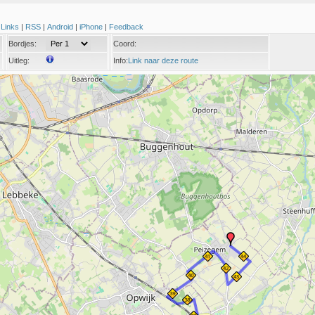
|
Links
|
RSS
|
Android
|
iPhone
|
Feedback
Bordjes:
Coord:
Uitleg:
Info:
Link naar deze route