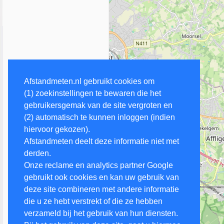
Afstandmeten.nl gebruikt cookies om
(1) zoekinstellingen te bewaren die het
gebruikersgemak van de site vergroten en
(2) automatisch te kunnen inloggen (indien
hiervoor gekozen).
Afstandmeten deelt deze informatie niet met
derden.
Onze reclame en analytics partner Google
gebruikt ook cookies en kan uw gebruik van
deze site combineren met andere informatie
die u ze hebt verstrekt of die ze hebben
verzameld bij het gebruik van hun diensten.