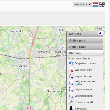
Markers
Acties punt
Acties route
Plannen
Acties voor plannen:
Ongedaan maken
Wis actief punt
Volg rechte lijn
Volg voetpaden
(
info
)
Volg autowegen
Volg fietspaden
Centreer na klik
Streetview