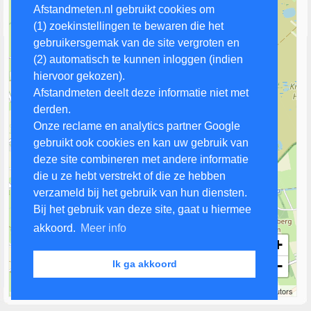
Afstandmeten.nl gebruikt cookies om
(1) zoekinstellingen te bewaren die het
gebruikersgemak van de site vergroten en
(2) automatisch te kunnen inloggen (indien
hiervoor gekozen).
Afstandmeten deelt deze informatie niet met
derden.
Onze reclame en analytics partner Google
gebruikt ook cookies en kan uw gebruik van
deze site combineren met andere informatie
die u ze hebt verstrekt of die ze hebben
verzameld bij het gebruik van hun diensten.
Bij het gebruik van deze site, gaat u hiermee
akkoord.
Meer info
+
−
Ik ga akkoord
1 km
Leaflet
| Map data ©
OpenStreetMap
contributors