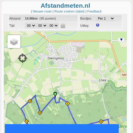
Afstandmeten.nl
|
Nieuwe route
|
Route zoeken (tabel)
|
Feedback
Afstand:
14.96km
(95 punten)
Bordjes:
Tijd:
Uitleg:
Coord:
Info:
Link naar deze route