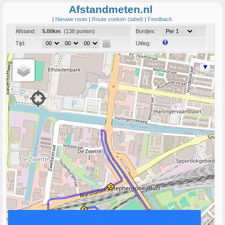
Afstandmeten.nl
|
Nieuwe route
|
Route zoeken (tabel)
|
Feedback
Afstand:
5.00km
(138 punten)
Bordjes:
Tijd:
Uitleg:
Coord:
Info:
Link naar deze route