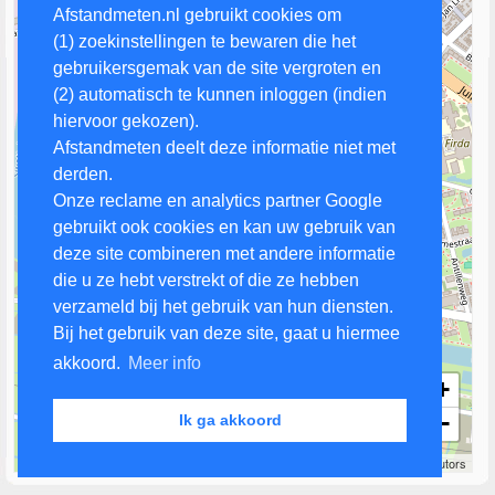
Afstandmeten.nl gebruikt cookies om
(1) zoekinstellingen te bewaren die het
gebruikersgemak van de site vergroten en
(2) automatisch te kunnen inloggen (indien
hiervoor gekozen).
Afstandmeten deelt deze informatie niet met
derden.
Onze reclame en analytics partner Google
gebruikt ook cookies en kan uw gebruik van
deze site combineren met andere informatie
die u ze hebt verstrekt of die ze hebben
verzameld bij het gebruik van hun diensten.
Bij het gebruik van deze site, gaat u hiermee
akkoord.
Meer info
+
−
Ik ga akkoord
200 m
Leaflet
| Map data ©
OpenStreetMap
contributors