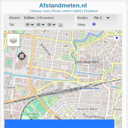
Afstandmeten.nl
|
Nieuwe route
|
Route zoeken (tabel)
|
Feedback
Afstand:
5.01km
(140 punten)
Bordjes:
Tijd:
Uitleg:
Coord:
Info:
Link naar deze route