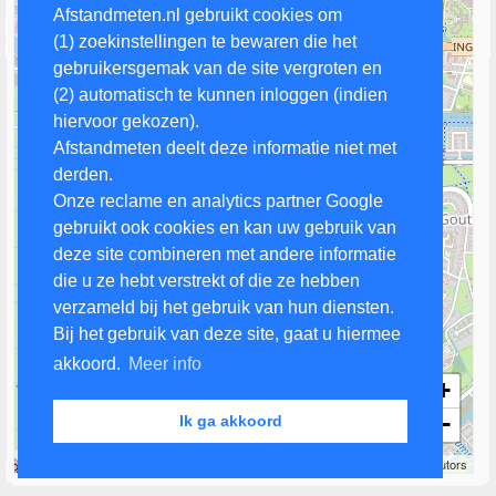
Afstandmeten.nl gebruikt cookies om
(1) zoekinstellingen te bewaren die het
gebruikersgemak van de site vergroten en
(2) automatisch te kunnen inloggen (indien
hiervoor gekozen).
Afstandmeten deelt deze informatie niet met
derden.
Onze reclame en analytics partner Google
gebruikt ook cookies en kan uw gebruik van
deze site combineren met andere informatie
die u ze hebt verstrekt of die ze hebben
verzameld bij het gebruik van hun diensten.
Bij het gebruik van deze site, gaat u hiermee
akkoord.
Meer info
+
−
Ik ga akkoord
500 m
Leaflet
| Map data ©
OpenStreetMap
contributors