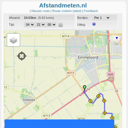
Afstandmeten.nl
|
Nieuwe route
|
Route zoeken (tabel)
|
Feedback
Afstand:
24.53km
(5.62 km/u)
Bordjes:
Tijd:
Uitleg:
Coord:
Info:
Link naar deze route