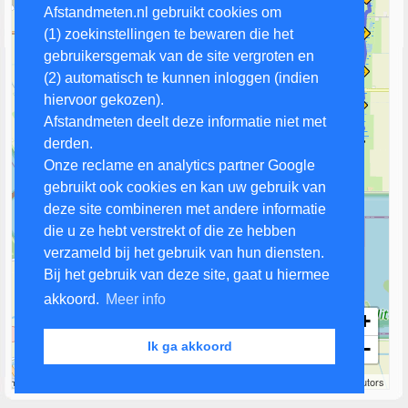
Afstandmeten.nl gebruikt cookies om
(1) zoekinstellingen te bewaren die het
gebruikersgemak van de site vergroten en
(2) automatisch te kunnen inloggen (indien
hiervoor gekozen).
Afstandmeten deelt deze informatie niet met
derden.
Onze reclame en analytics partner Google
gebruikt ook cookies en kan uw gebruik van
deze site combineren met andere informatie
die u ze hebt verstrekt of die ze hebben
verzameld bij het gebruik van hun diensten.
Bij het gebruik van deze site, gaat u hiermee
akkoord.
Meer info
+
−
Ik ga akkoord
2 km
Leaflet
| Map data ©
OpenStreetMap
contributors