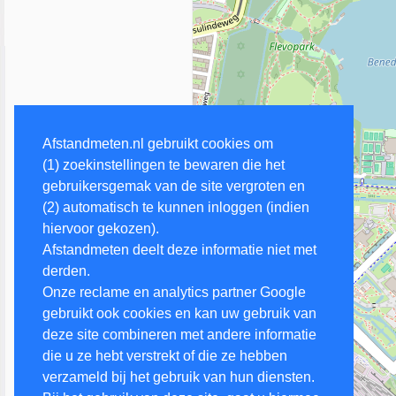
Afstandmeten.nl gebruikt cookies om
(1) zoekinstellingen te bewaren die het
gebruikersgemak van de site vergroten en
(2) automatisch te kunnen inloggen (indien
hiervoor gekozen).
Afstandmeten deelt deze informatie niet met
derden.
Onze reclame en analytics partner Google
gebruikt ook cookies en kan uw gebruik van
deze site combineren met andere informatie
die u ze hebt verstrekt of die ze hebben
verzameld bij het gebruik van hun diensten.