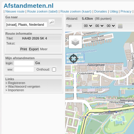
Afstandmeten.nl
|
Nieuwe route
|
Route zoeken (tabel)
|
Route zoeken (kaart)
|
Donaties
|
Uitleg
|
Privacy
Ga naar
Afstand:
5.43km
(86 punten)
Tijd:
Route informatie
Titel:
HA4D 2026 5K 4
Tekst:
Meer
Mijn afstandmeten
login:
Onthoud:
ww:
Links
>
Registreren
>
Wachtwoord vergeten
>
Importeren