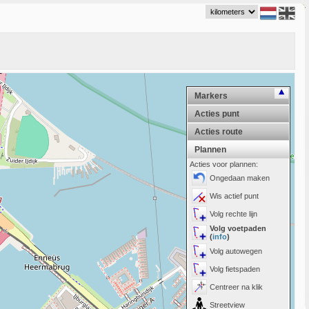
Markers
Acties punt
Acties route
Plannen
Acties voor plannen:
Ongedaan maken
Wis actief punt
Volg rechte lijn
Volg voetpaden
(
info
)
Volg autowegen
Volg fietspaden
Centreer na klik
Streetview