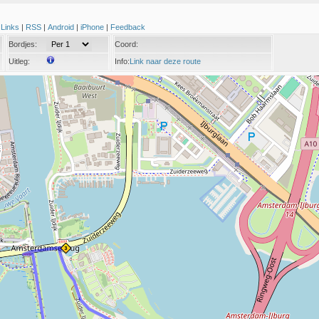
|
Links
|
RSS
|
Android
|
iPhone
|
Feedback
Bordjes:
Coord:
Uitleg:
Info:
Link naar deze route