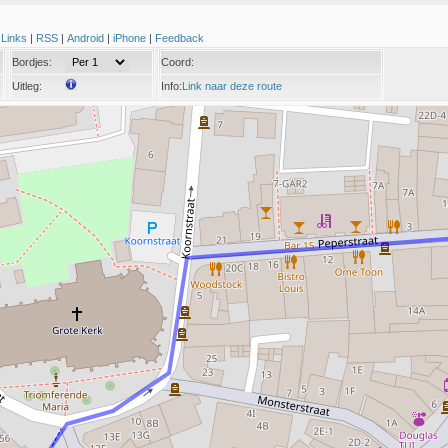
|
Links
|
RSS
|
Android
|
iPhone
|
Feedback
Bordjes:
Coord:
Uitleg:
Info:
Link naar deze route