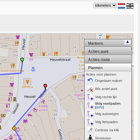
Markers
Acties punt
Acties route
Plannen
Acties voor plannen:
Ongedaan maken
Wis actief punt
Volg rechte lijn
Volg voetpaden
(
info
)
Volg autowegen
Volg fietspaden
Centreer na klik
Streetview