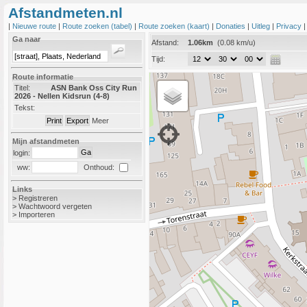
Afstandmeten.nl
|
Nieuwe route
|
Route zoeken (tabel)
|
Route zoeken (kaart)
|
Donaties
|
Uitleg
|
Privacy
Ga naar
Afstand:
1.06km
(0.08 km/u)
Tijd:
Route informatie
Titel:
ASN Bank Oss City Run
2026 - Nellen Kidsrun (4-8)
Tekst:
Meer
Mijn afstandmeten
login:
Onthoud:
ww:
Links
>
Registreren
>
Wachtwoord vergeten
>
Importeren