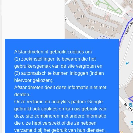
Afstandmeten.nl gebruikt cookies om
(1) zoekinstellingen te bewaren die het
gebruikersgemak van de site vergroten en
(2) automatisch te kunnen inloggen (indien
hiervoor gekozen).
Afstandmeten deelt deze informatie niet met
derden.
Onze reclame en analytics partner Google
gebruikt ook cookies en kan uw gebruik van
deze site combineren met andere informatie
die u ze hebt verstrekt of die ze hebben
verzameld bij het gebruik van hun diensten.