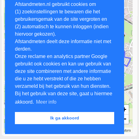
Afstandmeten.nl gebruikt cookies om
(1) zoekinstellingen te bewaren die het
gebruikersgemak van de site vergroten en
(2) automatisch te kunnen inloggen (indien
hiervoor gekozen).
Afstandmeten deelt deze informatie niet met
derden.
Onze reclame en analytics partner Google
gebruikt ook cookies en kan uw gebruik van
deze site combineren met andere informatie
die u ze hebt verstrekt of die ze hebben
verzameld bij het gebruik van hun diensten.
Bij het gebruik van deze site, gaat u hiermee
akkoord.
Meer info
+
−
Ik ga akkoord
500 m
Leaflet
| Map data ©
OpenStreetMap
contributors