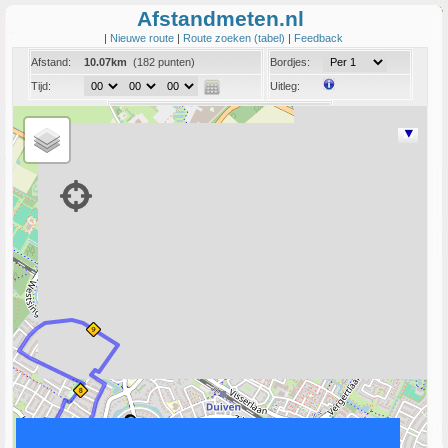
Afstandmeten.nl
|
Nieuwe route
|
Route zoeken (tabel)
|
Feedback
Afstand:
10.07km
(182 punten)
Bordjes:
Tijd:
Uitleg:
Coord:
Info:
Link naar deze route