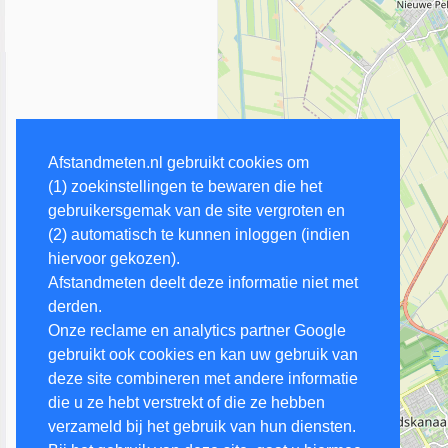
Afstandmeten.nl gebruikt cookies om
(1) zoekinstellingen te bewaren die het
gebruikersgemak van de site vergroten en
(2) automatisch te kunnen inloggen (indien
hiervoor gekozen).
Afstandmeten deelt deze informatie niet met
derden.
Onze reclame en analytics partner Google
gebruikt ook cookies en kan uw gebruik van
deze site combineren met andere informatie
die u ze hebt verstrekt of die ze hebben
verzameld bij het gebruik van hun diensten.