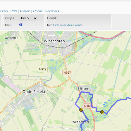
|
Links
|
RSS
|
Android
|
iPhone
|
Feedback
Bordjes:
Coord:
Uitleg:
Info:
Link naar deze route