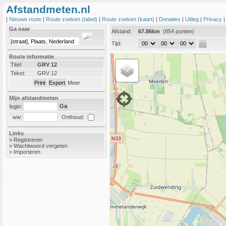
Afstandmeten.nl
|
Nieuwe route
|
Route zoeken (tabel)
|
Route zoeken (kaart)
|
Donaties
|
Uitleg
|
Privacy
Ga naar
Afstand:
67.86km
(854 punten)
Tijd:
Route informatie
Titel:
GRV 12
Tekst:
GRV 12
Meer
Mijn afstandmeten
login:
Onthoud:
ww:
Links
>
Registreren
>
Wachtwoord vergeten
>
Importeren