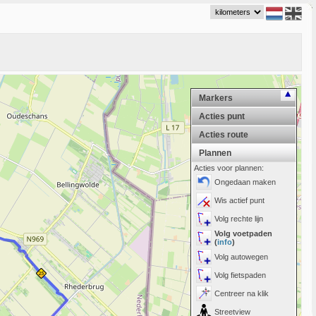
Markers
Acties punt
Acties route
Plannen
Acties voor plannen:
Ongedaan maken
Wis actief punt
Volg rechte lijn
Volg voetpaden
(
info
)
Volg autowegen
Volg fietspaden
Centreer na klik
Streetview