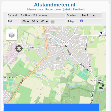
Afstandmeten.nl
|
Nieuwe route
|
Route zoeken (tabel)
|
Feedback
Afstand:
6.49km
(129 punten)
Bordjes:
Tijd:
Uitleg:
Coord:
Info:
Link naar deze route