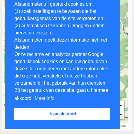
Afstandmeten.nl gebruikt cookies om
(1) zoekinstellingen te bewaren die het
gebruikersgemak van de site vergroten en
(2) automatisch te kunnen inloggen (indien
hiervoor gekozen).
Afstandmeten deelt deze informatie niet met
derden.
Onze reclame en analytics partner Google
gebruikt ook cookies en kan uw gebruik van
deze site combineren met andere informatie
die u ze hebt verstrekt of die ze hebben
verzameld bij het gebruik van hun diensten.
Bij het gebruik van deze site, gaat u hiermee
akkoord.
Meer info
+
−
Ik ga akkoord
500 m
Leaflet
| Map data ©
OpenStreetMap
contributors