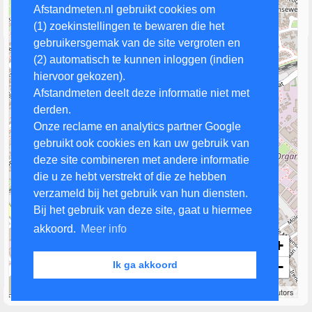
Afstandmeten.nl gebruikt cookies om
(1) zoekinstellingen te bewaren die het
gebruikersgemak van de site vergroten en
(2) automatisch te kunnen inloggen (indien
hiervoor gekozen).
Afstandmeten deelt deze informatie niet met
derden.
Onze reclame en analytics partner Google
gebruikt ook cookies en kan uw gebruik van
deze site combineren met andere informatie
die u ze hebt verstrekt of die ze hebben
verzameld bij het gebruik van hun diensten.
Bij het gebruik van deze site, gaat u hiermee
akkoord.
Meer info
+
−
Ik ga akkoord
200 m
Leaflet
| Map data ©
OpenStreetMap
contributors