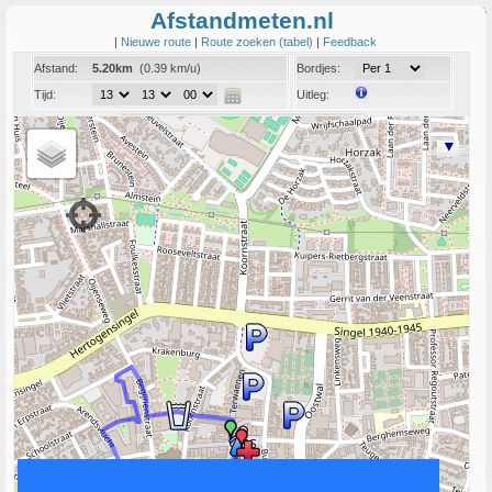
Afstandmeten.nl
|
Nieuwe route
|
Route zoeken (tabel)
|
Feedback
Afstand:
5.20km
(0.39 km/u)
Bordjes:
Tijd:
Uitleg:
Coord:
Info:
Link naar deze route