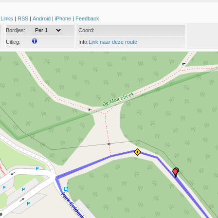
|
Links
|
RSS
|
Android
|
iPhone
|
Feedback
Bordjes:
Coord:
Uitleg:
Info:
Link naar deze route