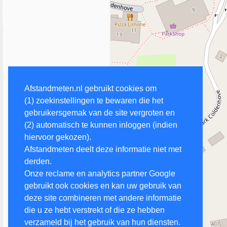
Afstandmeten.nl gebruikt cookies om
(1) zoekinstellingen te bewaren die het
gebruikersgemak van de site vergroten en
(2) automatisch te kunnen inloggen (indien
hiervoor gekozen).
Afstandmeten deelt deze informatie niet met
derden.
Onze reclame en analytics partner Google
gebruikt ook cookies en kan uw gebruik van
deze site combineren met andere informatie
die u ze hebt verstrekt of die ze hebben
verzameld bij het gebruik van hun diensten.