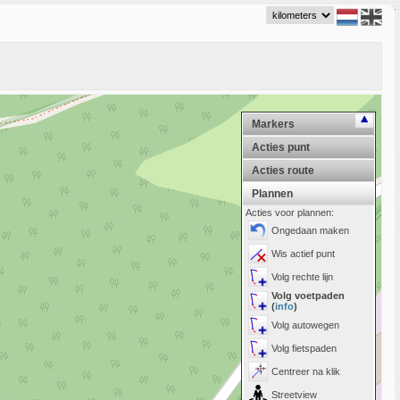
Markers
Acties punt
Acties route
Plannen
Acties voor plannen:
Ongedaan maken
Wis actief punt
Volg rechte lijn
Volg voetpaden
(
info
)
Volg autowegen
Volg fietspaden
Centreer na klik
Streetview