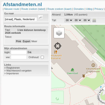
Afstandmeten.nl
|
Nieuwe route
|
Route zoeken (tabel)
|
Route zoeken (kaart)
|
Donaties
|
Uitleg
|
Privacy
Ga naar
Afstand:
1.04km
(43 punten)
Tijd:
Route informatie
Titel:
1 km kidsrun lenteloop
2026 eerbeek
Tekst:
Meer
Mijn afstandmeten
login:
Onthoud:
ww:
Links
>
Registreren
>
Wachtwoord vergeten
>
Importeren