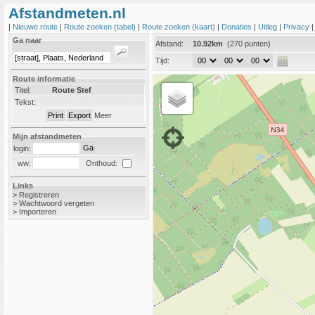
Afstandmeten.nl
|
Nieuwe route
|
Route zoeken (tabel)
|
Route zoeken (kaart)
|
Donaties
|
Uitleg
|
Privacy
Ga naar
Afstand:
10.92km
(270 punten)
Tijd:
Route informatie
Titel:
Route Stef
Tekst:
Meer
Mijn afstandmeten
login:
Onthoud:
ww:
Links
>
Registreren
>
Wachtwoord vergeten
>
Importeren