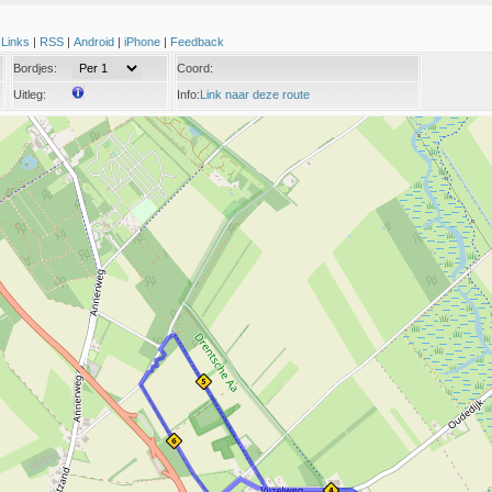
|
Links
|
RSS
|
Android
|
iPhone
|
Feedback
Bordjes:
Coord:
Uitleg:
Info:
Link naar deze route