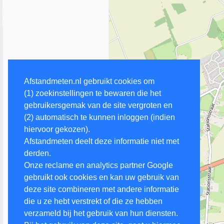
Afstandmeten.nl gebruikt cookies om
(1) zoekinstellingen te bewaren die het
gebruikersgemak van de site vergroten en
(2) automatisch te kunnen inloggen (indien
hiervoor gekozen).
Afstandmeten deelt deze informatie niet met
derden.
Onze reclame en analytics partner Google
gebruikt ook cookies en kan uw gebruik van
deze site combineren met andere informatie
die u ze hebt verstrekt of die ze hebben
verzameld bij het gebruik van hun diensten.