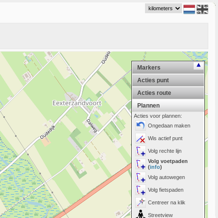
Markers
Acties punt
Acties route
Plannen
Acties voor plannen:
Ongedaan maken
Wis actief punt
Volg rechte lijn
Volg voetpaden
(
info
)
Volg autowegen
Volg fietspaden
Centreer na klik
Streetview