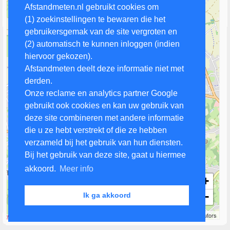
Afstandmeten.nl gebruikt cookies om
(1) zoekinstellingen te bewaren die het
gebruikersgemak van de site vergroten en
(2) automatisch te kunnen inloggen (indien
hiervoor gekozen).
Afstandmeten deelt deze informatie niet met
derden.
Onze reclame en analytics partner Google
gebruikt ook cookies en kan uw gebruik van
deze site combineren met andere informatie
die u ze hebt verstrekt of die ze hebben
verzameld bij het gebruik van hun diensten.
Bij het gebruik van deze site, gaat u hiermee
akkoord.
Meer info
+
−
Ik ga akkoord
1 km
Leaflet
| Map data ©
OpenStreetMap
contributors