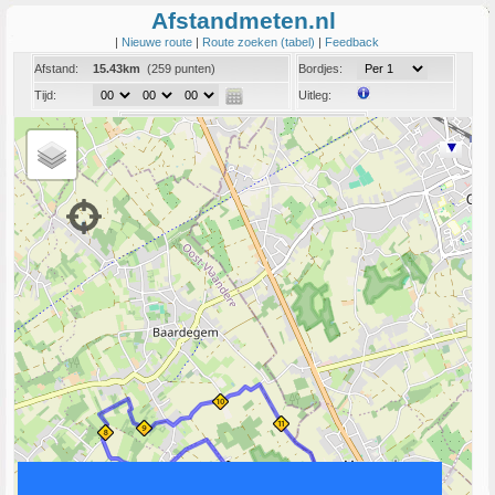
Afstandmeten.nl
|
Nieuwe route
|
Route zoeken (tabel)
|
Feedback
Afstand:
15.43km
(259 punten)
Bordjes:
Tijd:
Uitleg:
Coord:
Info:
Link naar deze route