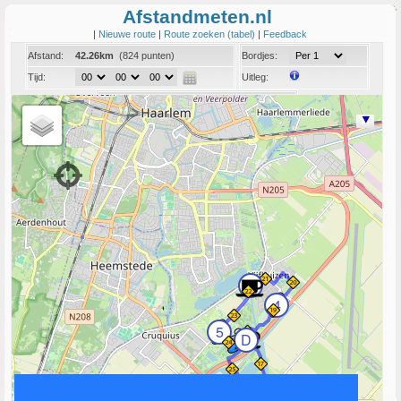
Afstandmeten.nl
|
Nieuwe route
|
Route zoeken (tabel)
|
Feedback
Afstand:
42.26km
(824 punten)
Bordjes:
Tijd:
Uitleg:
Coord:
Info:
Link naar deze route
E
4
5
D
F
3
6
C
2