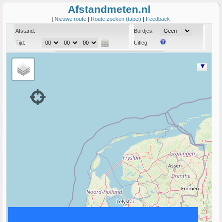
Afstandmeten.nl
|
Nieuwe route
|
Route zoeken (tabel)
|
Feedback
Afstand:
-
Bordjes:
Tijd:
Uitleg:
Coord:
Info: