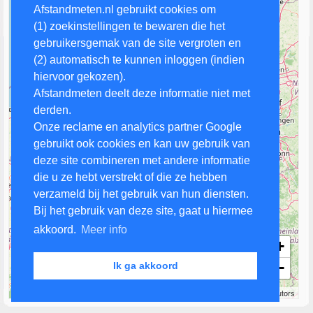
Afstandmeten.nl gebruikt cookies om
(1) zoekinstellingen te bewaren die het
gebruikersgemak van de site vergroten en
(2) automatisch te kunnen inloggen (indien
hiervoor gekozen).
Afstandmeten deelt deze informatie niet met
derden.
Onze reclame en analytics partner Google
gebruikt ook cookies en kan uw gebruik van
deze site combineren met andere informatie
die u ze hebt verstrekt of die ze hebben
verzameld bij het gebruik van hun diensten.
Bij het gebruik van deze site, gaat u hiermee
akkoord.
Meer info
+
−
Ik ga akkoord
50 km
Leaflet
| Map data ©
OpenStreetMap
contributors