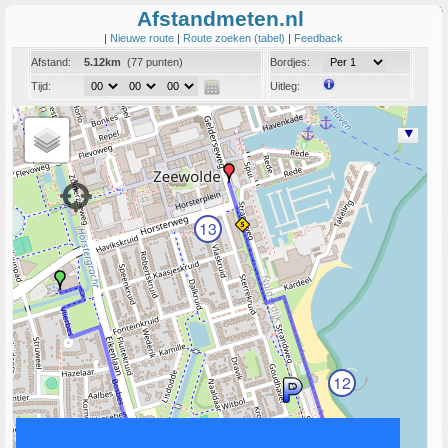
Afstandmeten.nl
|
Nieuwe route
|
Route zoeken (tabel)
|
Feedback
Afstand:
5.12km
(77 punten)
Bordjes:
Tijd:
Uitleg:
Coord:
Info:
Link naar deze route
13
12