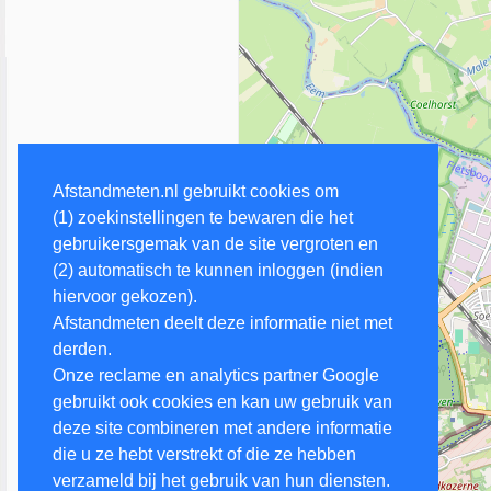
Afstandmeten.nl gebruikt cookies om
(1) zoekinstellingen te bewaren die het
gebruikersgemak van de site vergroten en
(2) automatisch te kunnen inloggen (indien
hiervoor gekozen).
Afstandmeten deelt deze informatie niet met
derden.
Onze reclame en analytics partner Google
gebruikt ook cookies en kan uw gebruik van
deze site combineren met andere informatie
die u ze hebt verstrekt of die ze hebben
verzameld bij het gebruik van hun diensten.