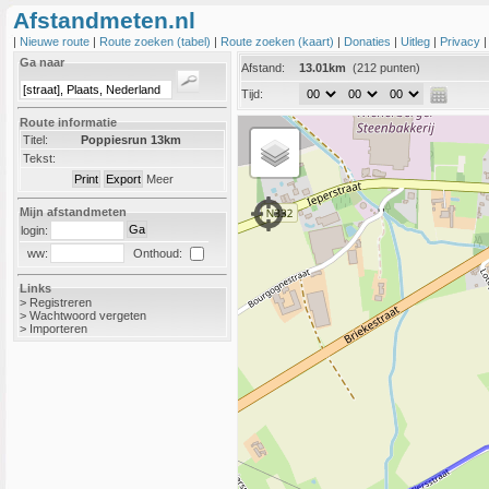
Afstandmeten.nl
|
Nieuwe route
|
Route zoeken (tabel)
|
Route zoeken (kaart)
|
Donaties
|
Uitleg
|
Privacy
Ga naar
Afstand:
13.01km
(212 punten)
Tijd:
Route informatie
Titel:
Poppiesrun 13km
Tekst:
Meer
Mijn afstandmeten
login:
Onthoud:
ww:
Links
>
Registreren
>
Wachtwoord vergeten
>
Importeren