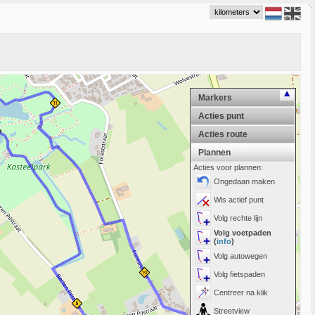
Markers
Acties punt
Acties route
Plannen
Acties voor plannen:
Ongedaan maken
Wis actief punt
Volg rechte lijn
Volg voetpaden
(
info
)
Volg autowegen
Volg fietspaden
Centreer na klik
Streetview