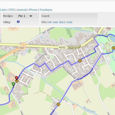
|
Links
|
RSS
|
Android
|
iPhone
|
Feedback
Bordjes:
Coord:
Uitleg:
Info:
Link naar deze route