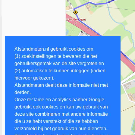
Afstandmeten.nl gebruikt cookies om
(1) zoekinstellingen te bewaren die het
gebruikersgemak van de site vergroten en
(2) automatisch te kunnen inloggen (indien
hiervoor gekozen).
Afstandmeten deelt deze informatie niet met
derden.
Onze reclame en analytics partner Google
gebruikt ook cookies en kan uw gebruik van
deze site combineren met andere informatie
die u ze hebt verstrekt of die ze hebben
verzameld bij het gebruik van hun diensten.