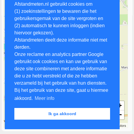
Afstandmeten.nl gebruikt cookies om
(1) zoekinstellingen te bewaren die het
gebruikersgemak van de site vergroten en
(2) automatisch te kunnen inloggen (indien
hiervoor gekozen).
Afstandmeten deelt deze informatie niet met
derden.
Onze reclame en analytics partner Google
gebruikt ook cookies en kan uw gebruik van
deze site combineren met andere informatie
die u ze hebt verstrekt of die ze hebben
verzameld bij het gebruik van hun diensten.
Bij het gebruik van deze site, gaat u hiermee
akkoord.
Meer info
+
−
Ik ga akkoord
500 m
Leaflet
| Map data ©
OpenStreetMap
contributors