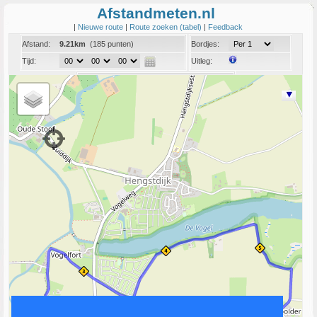
Afstandmeten.nl
|
Nieuwe route
|
Route zoeken (tabel)
|
Feedback
Afstand:
9.21km
(185 punten)
Bordjes:
Tijd:
Uitleg:
Coord:
Info:
Link naar deze route