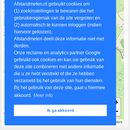
Afstandmeten.nl gebruikt cookies om
(1) zoekinstellingen te bewaren die het
gebruikersgemak van de site vergroten en
(2) automatisch te kunnen inloggen (indien
hiervoor gekozen).
Afstandmeten deelt deze informatie niet met
derden.
Onze reclame en analytics partner Google
gebruikt ook cookies en kan uw gebruik van
deze site combineren met andere informatie
die u ze hebt verstrekt of die ze hebben
verzameld bij het gebruik van hun diensten.
Bij het gebruik van deze site, gaat u hiermee
akkoord.
Meer info
+
−
Ik ga akkoord
200 m
Leaflet
| Map data ©
OpenStreetMap
contributors