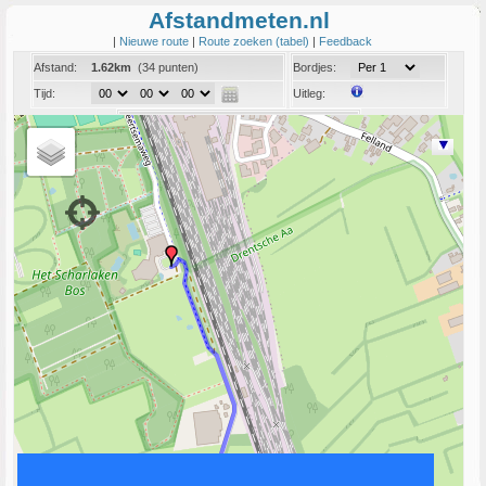
Afstandmeten.nl
|
Nieuwe route
|
Route zoeken (tabel)
|
Feedback
Afstand:
1.62km
(34 punten)
Bordjes:
Tijd:
Uitleg:
Coord:
Info:
Link naar deze route