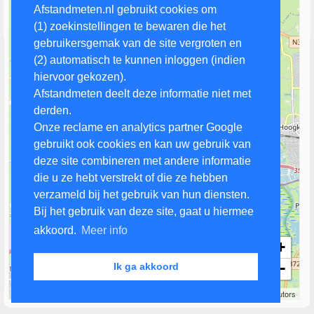
Afstandmeten.nl gebruikt cookies om
(1) zoekinstellingen te bewaren die het
gebruikersgemak van de site vergroten en
(2) automatisch te kunnen inloggen (indien
hiervoor gekozen).
Afstandmeten deelt deze informatie niet met
derden.
Onze reclame en analytics partner Google
gebruikt ook cookies en kan uw gebruik van
deze site combineren met andere informatie
die u ze hebt verstrekt of die ze hebben
verzameld bij het gebruik van hun diensten.
Bij het gebruik van deze site, gaat u hiermee
akkoord.
Meer info
+
−
Ik ga akkoord
2 km
Leaflet
| Map data ©
OpenStreetMap
contributors