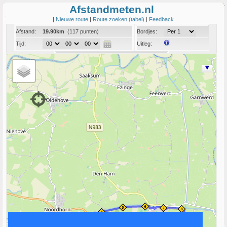
Afstandmeten.nl
|
Nieuwe route
|
Route zoeken (tabel)
|
Feedback
Afstand:
19.90km
(117 punten)
Bordjes:
Tijd:
Uitleg:
Coord:
Info:
Link naar deze route