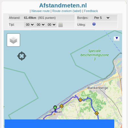
Afstandmeten.nl
|
Nieuwe route
|
Route zoeken (tabel)
|
Feedback
Afstand:
61.49km
(801 punten)
Bordjes:
Tijd:
Uitleg:
Coord:
Info:
Link naar deze route