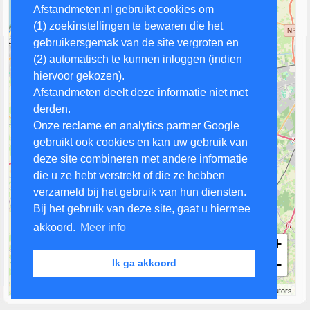
Afstandmeten.nl gebruikt cookies om
(1) zoekinstellingen te bewaren die het
gebruikersgemak van de site vergroten en
(2) automatisch te kunnen inloggen (indien
hiervoor gekozen).
Afstandmeten deelt deze informatie niet met
derden.
Onze reclame en analytics partner Google
gebruikt ook cookies en kan uw gebruik van
deze site combineren met andere informatie
die u ze hebt verstrekt of die ze hebben
verzameld bij het gebruik van hun diensten.
Bij het gebruik van deze site, gaat u hiermee
akkoord.
Meer info
+
−
Ik ga akkoord
3 km
Leaflet
| Map data ©
OpenStreetMap
contributors