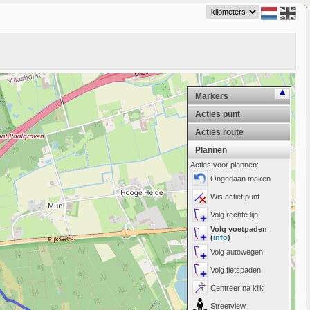
Markers
Acties punt
Acties route
Plannen
Acties voor plannen:
Ongedaan maken
Wis actief punt
Volg rechte lijn
Volg voetpaden
(
info
)
Volg autowegen
Volg fietspaden
Centreer na klik
Streetview