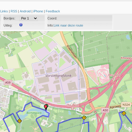
|
Links
|
RSS
|
Android
|
iPhone
|
Feedback
Bordjes:
Coord:
Uitleg:
Info:
Link naar deze route