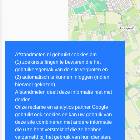
Afstandmeten.nl gebruikt cookies om
(1) zoekinstellingen te bewaren die het
gebruikersgemak van de site vergroten en
(2) automatisch te kunnen inloggen (indien
hiervoor gekozen).
Afstandmeten deelt deze informatie niet met
derden.
Onze reclame en analytics partner Google
gebruikt ook cookies en kan uw gebruik van
deze site combineren met andere informatie
die u ze hebt verstrekt of die ze hebben
verzameld bij het gebruik van hun diensten.