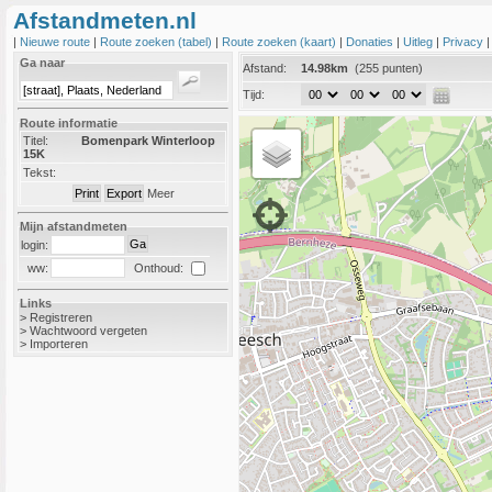
Afstandmeten.nl
|
Nieuwe route
|
Route zoeken (tabel)
|
Route zoeken (kaart)
|
Donaties
|
Uitleg
|
Privacy
Ga naar
Afstand:
14.98km
(255 punten)
Tijd:
Route informatie
Titel:
Bomenpark Winterloop
15K
Tekst:
Meer
Mijn afstandmeten
login:
Onthoud:
ww:
Links
>
Registreren
>
Wachtwoord vergeten
>
Importeren