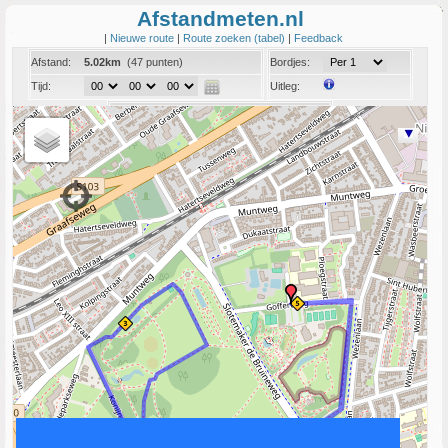
Afstandmeten.nl
|
Nieuwe route
|
Route zoeken (tabel)
|
Feedback
Afstand:
5.02km
(47 punten)
Bordjes:
Tijd:
Uitleg:
Coord:
Info:
Link naar deze route