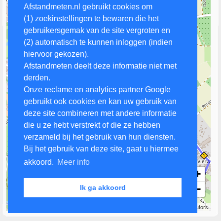
Afstandmeten.nl gebruikt cookies om
(1) zoekinstellingen te bewaren die het
gebruikersgemak van de site vergroten en
(2) automatisch te kunnen inloggen (indien
hiervoor gekozen).
Afstandmeten deelt deze informatie niet met
derden.
Onze reclame en analytics partner Google
gebruikt ook cookies en kan uw gebruik van
deze site combineren met andere informatie
die u ze hebt verstrekt of die ze hebben
verzameld bij het gebruik van hun diensten.
Bij het gebruik van deze site, gaat u hiermee
akkoord.
Meer info
+
−
Ik ga akkoord
300 m
Leaflet
| Map data ©
OpenStreetMap
contributors