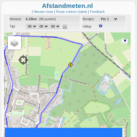
Afstandmeten.nl
|
Nieuwe route
|
Route zoeken (tabel)
|
Feedback
Afstand:
6.18km
(88 punten)
Bordjes:
Tijd:
Uitleg:
Coord:
Info:
Link naar deze route