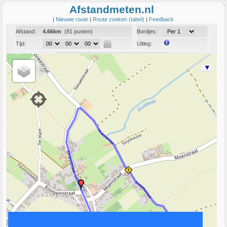
Afstandmeten.nl
|
Nieuwe route
|
Route zoeken (tabel)
|
Feedback
Afstand:
4.66km
(81 punten)
Bordjes:
Tijd:
Uitleg:
Coord:
Info:
Link naar deze route