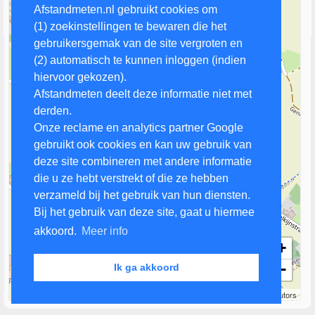
Afstandmeten.nl gebruikt cookies om
(1) zoekinstellingen te bewaren die het
gebruikersgemak van de site vergroten en
(2) automatisch te kunnen inloggen (indien
hiervoor gekozen).
Afstandmeten deelt deze informatie niet met
derden.
Onze reclame en analytics partner Google
gebruikt ook cookies en kan uw gebruik van
deze site combineren met andere informatie
die u ze hebt verstrekt of die ze hebben
verzameld bij het gebruik van hun diensten.
Bij het gebruik van deze site, gaat u hiermee
akkoord.
Meer info
+
−
Ik ga akkoord
300 m
Leaflet
| Map data ©
OpenStreetMap
contributors