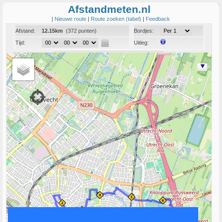
Afstandmeten.nl
|
Nieuwe route
|
Route zoeken (tabel)
|
Feedback
Afstand:
12.15km
(372 punten)
Bordjes:
Tijd:
Uitleg:
Coord:
Info:
Link naar deze route