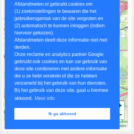
Afstandmeten.nl gebruikt cookies om
(1) zoekinstellingen te bewaren die het
gebruikersgemak van de site vergroten en
(2) automatisch te kunnen inloggen (indien
hiervoor gekozen).
Afstandmeten deelt deze informatie niet met
derden.
Onze reclame en analytics partner Google
gebruikt ook cookies en kan uw gebruik van
deze site combineren met andere informatie
die u ze hebt verstrekt of die ze hebben
verzameld bij het gebruik van hun diensten.
Bij het gebruik van deze site, gaat u hiermee
akkoord.
Meer info
+
−
Ik ga akkoord
1 km
Leaflet
| Map data ©
OpenStreetMap
contributors