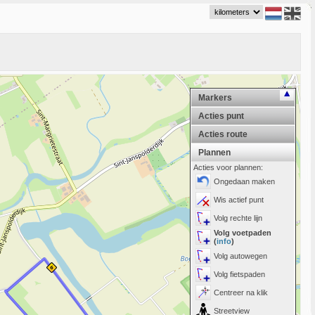
Markers
Acties punt
Acties route
Plannen
Acties voor plannen:
Ongedaan maken
Wis actief punt
Volg rechte lijn
Volg voetpaden
(
info
)
Volg autowegen
Volg fietspaden
Centreer na klik
Streetview