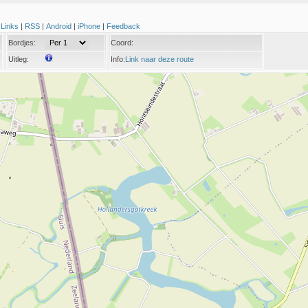
|
Links
|
RSS
|
Android
|
iPhone
|
Feedback
Bordjes:
Coord:
Uitleg:
Info:
Link naar deze route