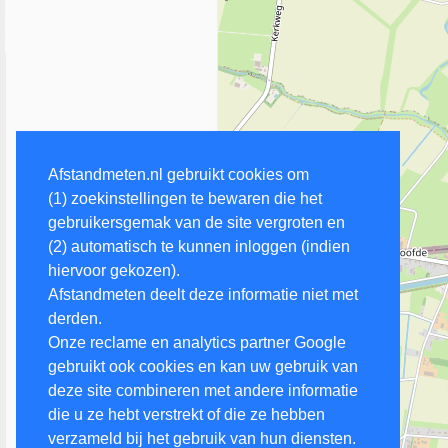
Afstandmeten.nl gebruikt cookies om
(1) zoekinstellingen te bewaren die het
gebruikersgemak van de site vergroten en
(2) automatisch te kunnen inloggen (indien
hiervoor gekozen).
Afstandmeten deelt deze informatie niet met
derden.
Onze reclame en analytics partner Google
gebruikt ook cookies en kan uw gebruik van
deze site combineren met andere informatie
die u ze hebt verstrekt of die ze hebben
verzameld bij het gebruik van hun diensten.