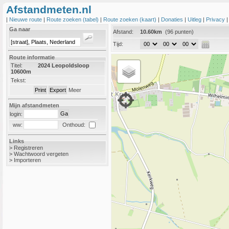
Afstandmeten.nl
|
Nieuwe route
|
Route zoeken (tabel)
|
Route zoeken (kaart)
|
Donaties
|
Uitleg
|
Privacy
Ga naar
Afstand:
10.60km
(96 punten)
Tijd:
Route informatie
Titel:
2024 Leopoldsloop
10600m
Tekst:
Meer
Mijn afstandmeten
login:
Onthoud:
ww:
Links
>
Registreren
>
Wachtwoord vergeten
>
Importeren