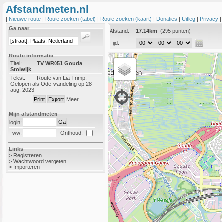
Afstandmeten.nl
|
Nieuwe route
|
Route zoeken (tabel)
|
Route zoeken (kaart)
|
Donaties
|
Uitleg
|
Privacy
Ga naar
Afstand:
17.14km
(295 punten)
Tijd:
Route informatie
Titel:
TV WR051 Gouda
Stolwijk
Tekst:
Route van Lia Trimp.
Gelopen als Ode-wandeling op 28
aug. 2023
Meer
Mijn afstandmeten
login:
Onthoud:
ww:
Links
>
Registreren
>
Wachtwoord vergeten
>
Importeren