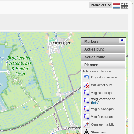
Markers
Acties punt
Acties route
Plannen
Acties voor plannen:
Ongedaan maken
Wis actief punt
Volg rechte lijn
Volg voetpaden
(
info
)
Volg autowegen
Volg fietspaden
Centreer na klik
Streetview