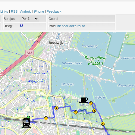
|
Links
|
RSS
|
Android
|
iPhone
|
Feedback
Bordjes:
Coord:
Uitleg:
Info:
Link naar deze route