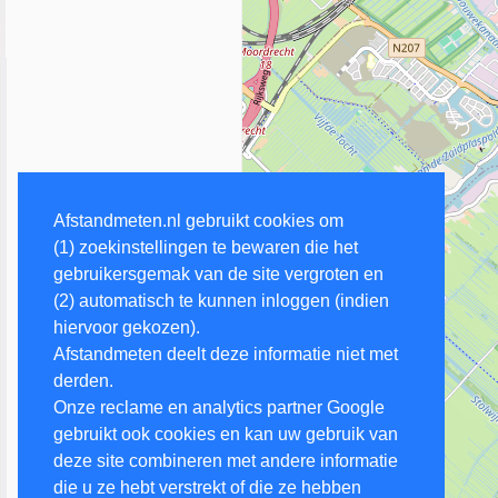
Afstandmeten.nl gebruikt cookies om
(1) zoekinstellingen te bewaren die het
gebruikersgemak van de site vergroten en
(2) automatisch te kunnen inloggen (indien
hiervoor gekozen).
Afstandmeten deelt deze informatie niet met
derden.
Onze reclame en analytics partner Google
gebruikt ook cookies en kan uw gebruik van
deze site combineren met andere informatie
die u ze hebt verstrekt of die ze hebben