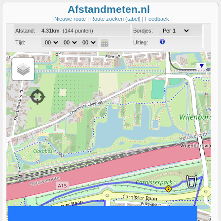
Afstandmeten.nl
|
Nieuwe route
|
Route zoeken (tabel)
|
Feedback
Afstand:
4.31km
(144 punten)
Bordjes:
Tijd:
Uitleg:
Coord:
Info:
Link naar deze route