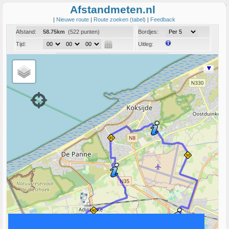
Afstandmeten.nl
|
Nieuwe route
|
Route zoeken (tabel)
|
Feedback
Afstand:
58.75km
(522 punten)
Bordjes:
Tijd:
Uitleg:
Coord:
Info:
Link naar deze route