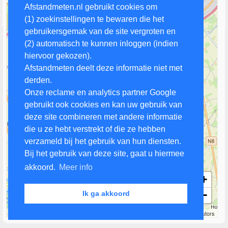
Afstandmeten.nl gebruikt cookies om
(1) zoekinstellingen te bewaren die het
gebruikersgemak van de site vergroten en
(2) automatisch te kunnen inloggen (indien
hiervoor gekozen).
Afstandmeten deelt deze informatie niet met
derden.
Onze reclame en analytics partner Google
gebruikt ook cookies en kan uw gebruik van
deze site combineren met andere informatie
die u ze hebt verstrekt of die ze hebben
verzameld bij het gebruik van hun diensten.
Bij het gebruik van deze site, gaat u hiermee
akkoord.
Meer info
+
−
Ik ga akkoord
2 km
Leaflet
| Map data ©
OpenStreetMap
contributors