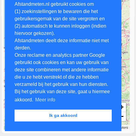
Afstandmeten.nl gebruikt cookies om
(1) zoekinstellingen te bewaren die het
gebruikersgemak van de site vergroten en
(2) automatisch te kunnen inloggen (indien
hiervoor gekozen).
Afstandmeten deelt deze informatie niet met
derden.
Onze reclame en analytics partner Google
gebruikt ook cookies en kan uw gebruik van
deze site combineren met andere informatie
die u ze hebt verstrekt of die ze hebben
verzameld bij het gebruik van hun diensten.
Bij het gebruik van deze site, gaat u hiermee
akkoord.
Meer info
+
−
Ik ga akkoord
50 km
Leaflet
| Map data ©
OpenStreetMap
contributors