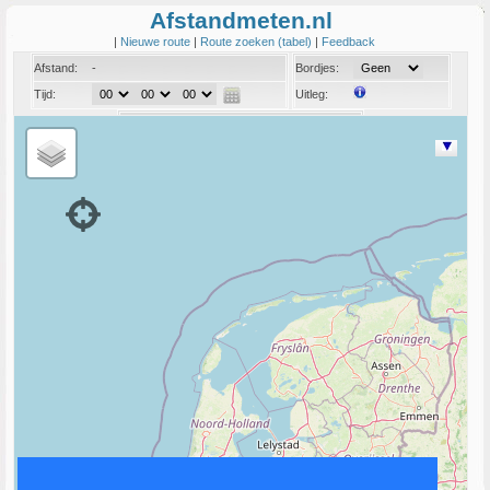
Afstandmeten.nl
|
Nieuwe route
|
Route zoeken (tabel)
|
Feedback
Afstand:
-
Bordjes:
Tijd:
Uitleg:
Coord:
Info: