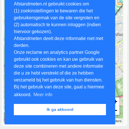
Afstandmeten.nl gebruikt cookies om
(1) zoekinstellingen te bewaren die het
gebruikersgemak van de site vergroten en
(2) automatisch te kunnen inloggen (indien
M
hiervoor gekozen).
Afstandmeten deelt deze informatie niet met
derden.
M
Onze reclame en analytics partner Google
gebruikt ook cookies en kan uw gebruik van
deze site combineren met andere informatie
die u ze hebt verstrekt of die ze hebben
verzameld bij het gebruik van hun diensten.
Bij het gebruik van deze site, gaat u hiermee
akkoord.
Meer info
+
−
Ik ga akkoord
1 km
Leaflet
| Map data ©
OpenStreetMap
contributors