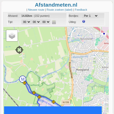
Afstandmeten.nl
|
Nieuwe route
|
Route zoeken (tabel)
|
Feedback
Afstand:
14.82km
(152 punten)
Bordjes:
Tijd:
Uitleg:
Coord:
Info:
Link naar deze route
M