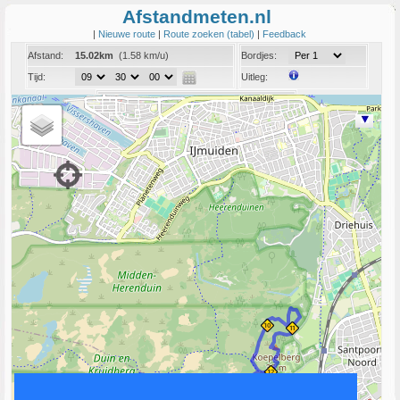
Afstandmeten.nl
|
Nieuwe route
|
Route zoeken (tabel)
|
Feedback
Afstand:
15.02km
(1.58 km/u)
Bordjes:
Tijd:
Uitleg:
Coord:
Info:
Link naar deze route