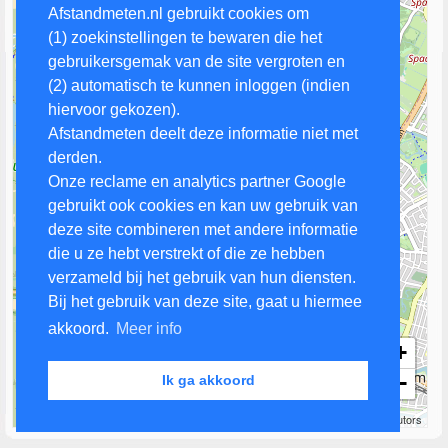
Afstandmeten.nl gebruikt cookies om
(1) zoekinstellingen te bewaren die het
gebruikersgemak van de site vergroten en
(2) automatisch te kunnen inloggen (indien
hiervoor gekozen).
Afstandmeten deelt deze informatie niet met
derden.
Onze reclame en analytics partner Google
gebruikt ook cookies en kan uw gebruik van
deze site combineren met andere informatie
die u ze hebt verstrekt of die ze hebben
verzameld bij het gebruik van hun diensten.
Bij het gebruik van deze site, gaat u hiermee
akkoord.
Meer info
+
−
Ik ga akkoord
1 km
Leaflet
| Map data ©
OpenStreetMap
contributors