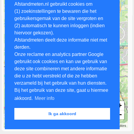
Afstandmeten.nl gebruikt cookies om
(1) zoekinstellingen te bewaren die het
gebruikersgemak van de site vergroten en
(2) automatisch te kunnen inloggen (indien
hiervoor gekozen).
Afstandmeten deelt deze informatie niet met
derden.
Onze reclame en analytics partner Google
gebruikt ook cookies en kan uw gebruik van
deze site combineren met andere informatie
die u ze hebt verstrekt of die ze hebben
verzameld bij het gebruik van hun diensten.
Bij het gebruik van deze site, gaat u hiermee
akkoord.
Meer info
+
−
Ik ga akkoord
2 km
Leaflet
| Map data ©
OpenStreetMap
contributors