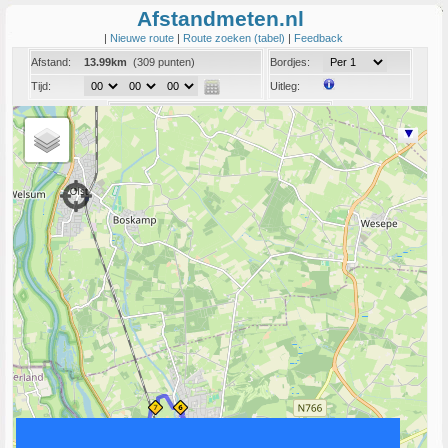
Afstandmeten.nl
|
Nieuwe route
|
Route zoeken (tabel)
|
Feedback
Afstand:
13.99km
(309 punten)
Bordjes:
Tijd:
Uitleg:
Coord:
Info:
Link naar deze route