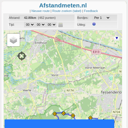
Afstandmeten.nl
|
Nieuwe route
|
Route zoeken (tabel)
|
Feedback
Afstand:
42.80km
(462 punten)
Bordjes:
Tijd:
Uitleg:
Coord:
Info:
Link naar deze route