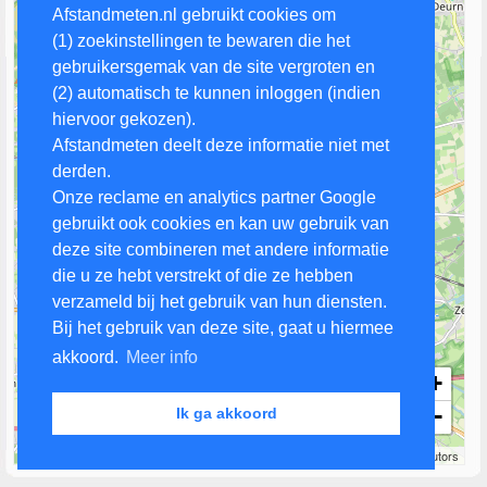
Afstandmeten.nl gebruikt cookies om
(1) zoekinstellingen te bewaren die het
gebruikersgemak van de site vergroten en
(2) automatisch te kunnen inloggen (indien
hiervoor gekozen).
Afstandmeten deelt deze informatie niet met
derden.
Onze reclame en analytics partner Google
gebruikt ook cookies en kan uw gebruik van
deze site combineren met andere informatie
die u ze hebt verstrekt of die ze hebben
verzameld bij het gebruik van hun diensten.
Bij het gebruik van deze site, gaat u hiermee
akkoord.
Meer info
+
−
Ik ga akkoord
2 km
Leaflet
| Map data ©
OpenStreetMap
contributors