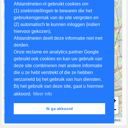
Afstandmeten.nl gebruikt cookies om
(1) zoekinstellingen te bewaren die het
gebruikersgemak van de site vergroten en
(2) automatisch te kunnen inloggen (indien
hiervoor gekozen).
Afstandmeten deelt deze informatie niet met
derden.
Onze reclame en analytics partner Google
gebruikt ook cookies en kan uw gebruik van
deze site combineren met andere informatie
die u ze hebt verstrekt of die ze hebben
verzameld bij het gebruik van hun diensten.
Bij het gebruik van deze site, gaat u hiermee
akkoord.
Meer info
+
−
Ik ga akkoord
2 km
Leaflet
| Map data ©
OpenStreetMap
contributors