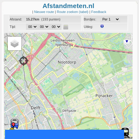
Afstandmeten.nl
|
Nieuwe route
|
Route zoeken (tabel)
|
Feedback
Afstand:
15.27km
(193 punten)
Bordjes:
Tijd:
Uitleg:
Coord:
Info:
Link naar deze route