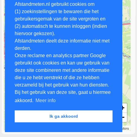
Afstandmeten.nl gebruikt cookies om
(1) zoekinstellingen te bewaren die het
gebruikersgemak van de site vergroten en
(2) automatisch te kunnen inloggen (indien
hiervoor gekozen).
Afstandmeten deelt deze informatie niet met
derden.
Onze reclame en analytics partner Google
gebruikt ook cookies en kan uw gebruik van
deze site combineren met andere informatie
die u ze hebt verstrekt of die ze hebben
verzameld bij het gebruik van hun diensten.
Bij het gebruik van deze site, gaat u hiermee
akkoord.
Meer info
+
−
Ik ga akkoord
2 km
Leaflet
| Map data ©
OpenStreetMap
contributors