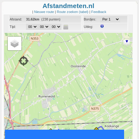
Afstandmeten.nl
|
Nieuwe route
|
Route zoeken (tabel)
|
Feedback
Afstand:
31.62km
(238 punten)
Bordjes:
Tijd:
Uitleg:
Coord:
Info:
Link naar deze route