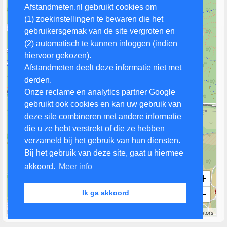
Afstandmeten.nl gebruikt cookies om
(1) zoekinstellingen te bewaren die het
gebruikersgemak van de site vergroten en
(2) automatisch te kunnen inloggen (indien
hiervoor gekozen).
Afstandmeten deelt deze informatie niet met
derden.
Onze reclame en analytics partner Google
gebruikt ook cookies en kan uw gebruik van
deze site combineren met andere informatie
die u ze hebt verstrekt of die ze hebben
verzameld bij het gebruik van hun diensten.
Bij het gebruik van deze site, gaat u hiermee
akkoord.
Meer info
+
−
Ik ga akkoord
500 m
Leaflet
| Map data ©
OpenStreetMap
contributors