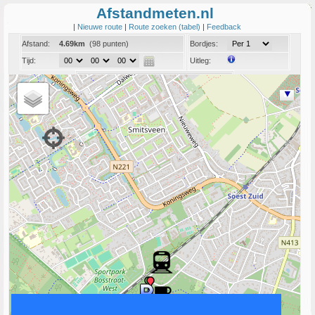
Afstandmeten.nl
|
Nieuwe route
|
Route zoeken (tabel)
|
Feedback
Afstand:
4.69km
(98 punten)
Bordjes:
Tijd:
Uitleg:
Coord:
Info:
Link naar deze route