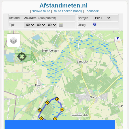
Afstandmeten.nl
|
Nieuwe route
|
Route zoeken (tabel)
|
Feedback
Afstand:
28.46km
(308 punten)
Bordjes:
Tijd:
Uitleg:
Coord:
Info:
Link naar deze route