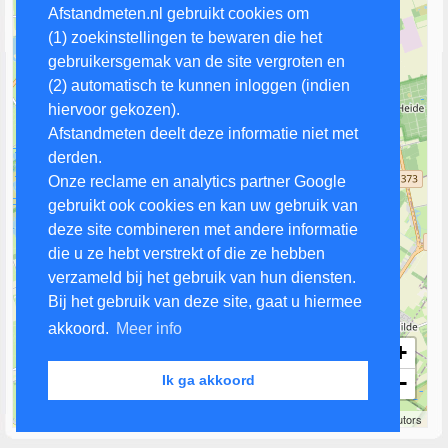
Afstandmeten.nl gebruikt cookies om
(1) zoekinstellingen te bewaren die het
gebruikersgemak van de site vergroten en
(2) automatisch te kunnen inloggen (indien
hiervoor gekozen).
Afstandmeten deelt deze informatie niet met
derden.
Onze reclame en analytics partner Google
gebruikt ook cookies en kan uw gebruik van
deze site combineren met andere informatie
die u ze hebt verstrekt of die ze hebben
verzameld bij het gebruik van hun diensten.
Bij het gebruik van deze site, gaat u hiermee
akkoord.
Meer info
+
−
Ik ga akkoord
2 km
Leaflet
| Map data ©
OpenStreetMap
contributors