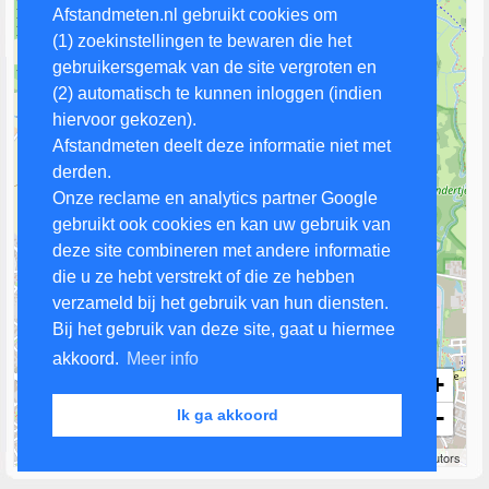
Afstandmeten.nl gebruikt cookies om
(1) zoekinstellingen te bewaren die het
gebruikersgemak van de site vergroten en
(2) automatisch te kunnen inloggen (indien
hiervoor gekozen).
Afstandmeten deelt deze informatie niet met
derden.
Onze reclame en analytics partner Google
gebruikt ook cookies en kan uw gebruik van
deze site combineren met andere informatie
die u ze hebt verstrekt of die ze hebben
verzameld bij het gebruik van hun diensten.
Bij het gebruik van deze site, gaat u hiermee
akkoord.
Meer info
+
−
Ik ga akkoord
500 m
Leaflet
| Map data ©
OpenStreetMap
contributors