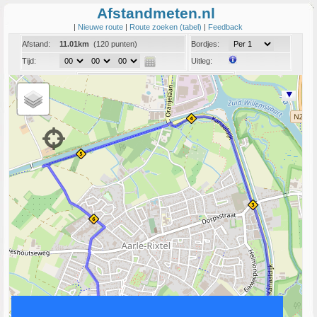
Afstandmeten.nl
|
Nieuwe route
|
Route zoeken (tabel)
|
Feedback
Afstand:
11.01km
(120 punten)
Bordjes:
Tijd:
Uitleg:
Coord:
Info:
Link naar deze route