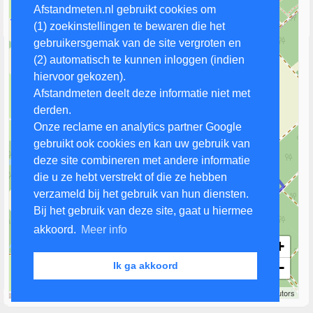
Afstandmeten.nl gebruikt cookies om
(1) zoekinstellingen te bewaren die het
gebruikersgemak van de site vergroten en
(2) automatisch te kunnen inloggen (indien
hiervoor gekozen).
Afstandmeten deelt deze informatie niet met
derden.
Onze reclame en analytics partner Google
gebruikt ook cookies en kan uw gebruik van
deze site combineren met andere informatie
die u ze hebt verstrekt of die ze hebben
verzameld bij het gebruik van hun diensten.
Bij het gebruik van deze site, gaat u hiermee
akkoord.
Meer info
+
−
Ik ga akkoord
200 m
Leaflet
| Map data ©
OpenStreetMap
contributors