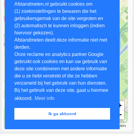
Afstandmeten.nl gebruikt cookies om
(1) zoekinstellingen te bewaren die het
gebruikersgemak van de site vergroten en
(2) automatisch te kunnen inloggen (indien
hiervoor gekozen).
Afstandmeten deelt deze informatie niet met
derden.
Onze reclame en analytics partner Google
gebruikt ook cookies en kan uw gebruik van
deze site combineren met andere informatie
die u ze hebt verstrekt of die ze hebben
verzameld bij het gebruik van hun diensten.
Bij het gebruik van deze site, gaat u hiermee
akkoord.
Meer info
+
−
Ik ga akkoord
500 m
Leaflet
| Map data ©
OpenStreetMap
contributors