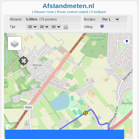
Afstandmeten.nl
|
Nieuwe route
|
Route zoeken (tabel)
|
Feedback
Afstand:
5.08km
(75 punten)
Bordjes:
Tijd:
Uitleg:
Coord:
Info:
Link naar deze route