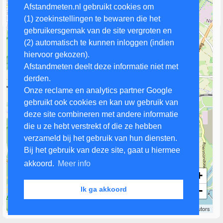
Afstandmeten.nl gebruikt cookies om
(1) zoekinstellingen te bewaren die het
gebruikersgemak van de site vergroten en
(2) automatisch te kunnen inloggen (indien
hiervoor gekozen).
Afstandmeten deelt deze informatie niet met
derden.
Onze reclame en analytics partner Google
gebruikt ook cookies en kan uw gebruik van
deze site combineren met andere informatie
die u ze hebt verstrekt of die ze hebben
verzameld bij het gebruik van hun diensten.
Bij het gebruik van deze site, gaat u hiermee
akkoord.
Meer info
+
−
Ik ga akkoord
1 km
Leaflet
| Map data ©
OpenStreetMap
contributors