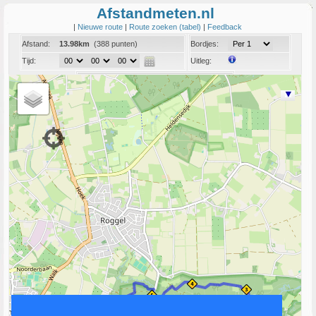
Afstandmeten.nl
|
Nieuwe route
|
Route zoeken (tabel)
|
Feedback
Afstand:
13.98km
(388 punten)
Bordjes:
Tijd:
Uitleg:
Coord:
Info:
Link naar deze route