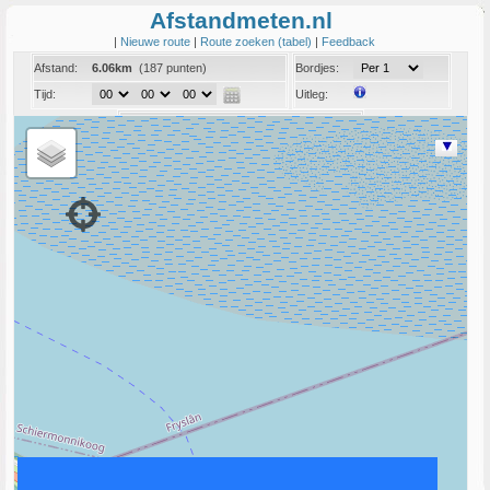
Afstandmeten.nl
|
Nieuwe route
|
Route zoeken (tabel)
|
Feedback
Afstand:
6.06km
(187 punten)
Bordjes:
Tijd:
Uitleg:
Coord:
Info:
Link naar deze route