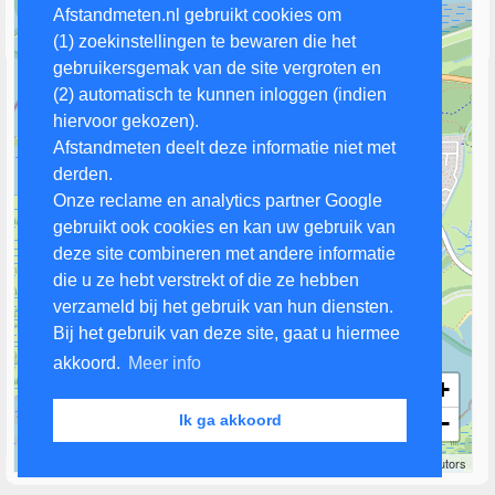
Afstandmeten.nl gebruikt cookies om
(1) zoekinstellingen te bewaren die het
gebruikersgemak van de site vergroten en
(2) automatisch te kunnen inloggen (indien
hiervoor gekozen).
Afstandmeten deelt deze informatie niet met
derden.
Onze reclame en analytics partner Google
gebruikt ook cookies en kan uw gebruik van
deze site combineren met andere informatie
die u ze hebt verstrekt of die ze hebben
verzameld bij het gebruik van hun diensten.
Bij het gebruik van deze site, gaat u hiermee
akkoord.
Meer info
+
−
Ik ga akkoord
500 m
Leaflet
| Map data ©
OpenStreetMap
contributors