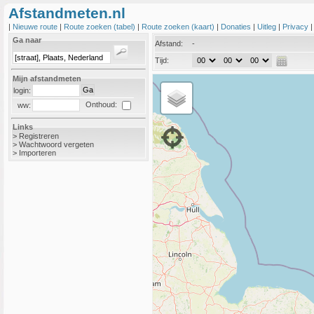
Afstandmeten.nl
|
Nieuwe route
|
Route zoeken (tabel)
|
Route zoeken (kaart)
|
Donaties
|
Uitleg
|
Privacy
Ga naar
Afstand:
-
Tijd:
Mijn afstandmeten
login:
Onthoud:
ww:
Links
>
Registreren
>
Wachtwoord vergeten
>
Importeren