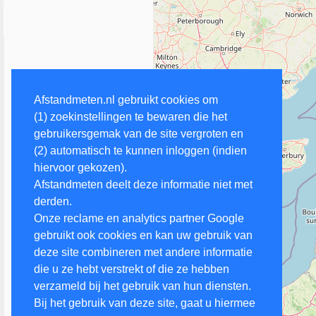
Afstandmeten.nl gebruikt cookies om
(1) zoekinstellingen te bewaren die het
gebruikersgemak van de site vergroten en
(2) automatisch te kunnen inloggen (indien
hiervoor gekozen).
Afstandmeten deelt deze informatie niet met
derden.
Onze reclame en analytics partner Google
gebruikt ook cookies en kan uw gebruik van
deze site combineren met andere informatie
die u ze hebt verstrekt of die ze hebben
verzameld bij het gebruik van hun diensten.
Bij het gebruik van deze site, gaat u hiermee