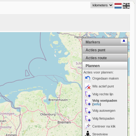
Markers
Acties punt
Acties route
Plannen
Acties voor plannen:
Ongedaan maken
Wis actief punt
Volg rechte lijn
Volg voetpaden
(
info
)
Volg autowegen
Volg fietspaden
Centreer na klik
Streetview