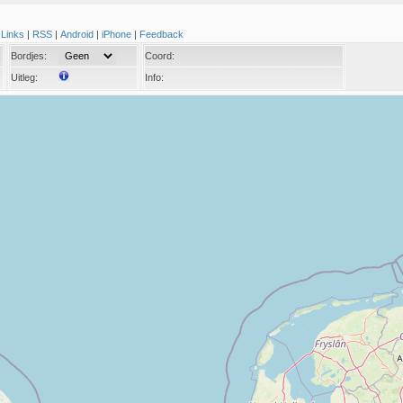
|
Links
|
RSS
|
Android
|
iPhone
|
Feedback
Bordjes:
Coord:
Uitleg:
Info: