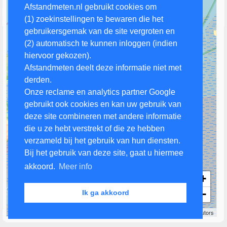
Afstandmeten.nl gebruikt cookies om
(1) zoekinstellingen te bewaren die het
gebruikersgemak van de site vergroten en
(2) automatisch te kunnen inloggen (indien
hiervoor gekozen).
Afstandmeten deelt deze informatie niet met
derden.
Onze reclame en analytics partner Google
gebruikt ook cookies en kan uw gebruik van
deze site combineren met andere informatie
die u ze hebt verstrekt of die ze hebben
verzameld bij het gebruik van hun diensten.
Bij het gebruik van deze site, gaat u hiermee
akkoord.
Meer info
+
−
Ik ga akkoord
2 km
Leaflet
| Map data ©
OpenStreetMap
contributors