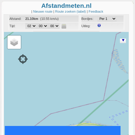
Afstandmeten.nl
|
Nieuwe route
|
Route zoeken (tabel)
|
Feedback
Afstand:
21.10km
(10.55 km/u)
Bordjes:
Tijd:
Uitleg:
Coord:
Info:
Link naar deze route